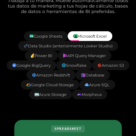
Trabaja a tu manera. Mueve automáticamente todos
tus datos de marketing a tus hojas de cálculo, bases
de datos o herramientas de BI preferidas.
Google Sheets
Microsoft Excel
Data Studio (anteriormente Looker Studio)
Power BI
API Query Manager
Google BigQuery
Snowflake
Amazon S3
Amazon Redshift
Database
Google Cloud Storage
Azure SQL
Azure Storage
Morpheus
SPREADSHEET