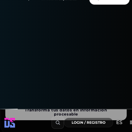
lo que importa: ¡tus conocimientos de marketing!
Disfruta de una prueba gratuita de 15 días
¡para
explorar todo lo que puede hacer el TikTok Ads
Connector!
Transforma tus datos en información
procesable
ES
LOGIN / REGISTRO