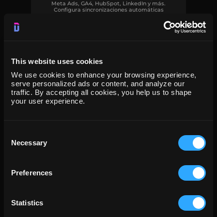
Meta Ads, GA4, HubSpot, LinkedIn y más.
Configura sincronizaciones automáticas
programadas o actívalas manualmente.
This website uses cookies
We use cookies to enhance your browsing experience,
serve personalized ads or content, and analyze our
traffic. By accepting all cookies, you help us to shape
your user experience.
Explora y transforma
Utiliza el explorador visual, los esquemas
Consent
interactivos y el editor SQL integrado para
previsualizar, filtrar y dar forma a tus datos en
Necessary
Selection
segundos.
Preferences
Statistics