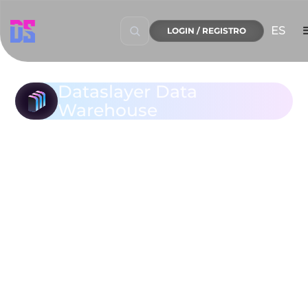
ES
LOGIN / REGISTRO
Dataslayer Data
Warehouse
Toda tu 
información 
de 