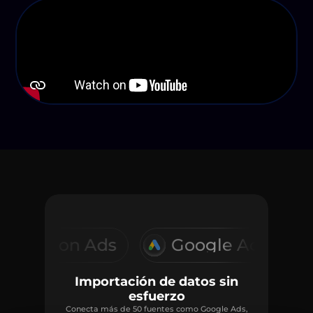
Ads
Google Ads
Google An
Importación de datos sin
esfuerzo
Conecta más de 50 fuentes como Google Ads,