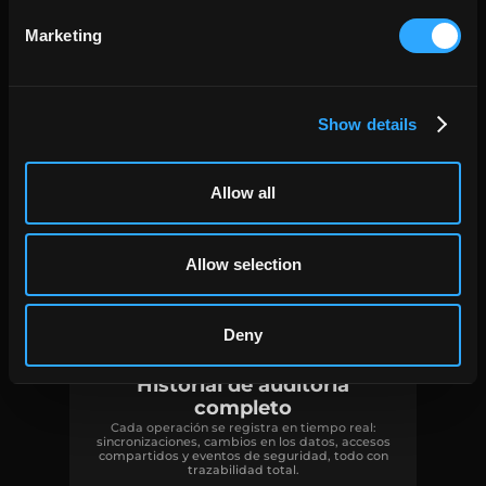
Marketing
Combina múltiples fuentes
Mezcla conjuntos de datos de distintas
Show details
plataformas mediante relaciones, filtros y
selección de columnas para crear vistas unificadas
listas para el análisis.
Allow all
Allow selection
Deny
Historial de auditoría
completo
Cada operación se registra en tiempo real:
sincronizaciones, cambios en los datos, accesos
compartidos y eventos de seguridad, todo con
trazabilidad total.