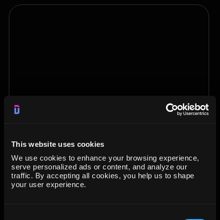
This website uses cookies
Tome decisiones basadas en
We use cookies to enhance your browsing experience,
serve personalized ads or content, and analyze our
datos
¡en segundos!
traffic. By accepting all cookies, you help us to shape
your user experience.
Dataslayer automatiza la recopilación y
transferencia de datos desde múltiples
plataformas de marketing y ventas
Consent