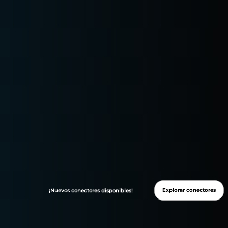
Conecta tus datos a las
herramientas que ya utilizas
Trabaja a tu manera. Mueve automáticamente todos
tus datos de marketing a tus hojas de cálculo, bases
de datos o herramientas de BI preferidas.
Google Sheets
Microsoft Excel
Data Studio (anteriormente Looker Studio)
Power BI
API Query Manager
Google BigQuery
Snowflake
Amazon S3
Explorar conectores
¡Nuevos
conectores
disponibles!
Amazon Redshift
Database
Google Cloud Storage
Azure SQL