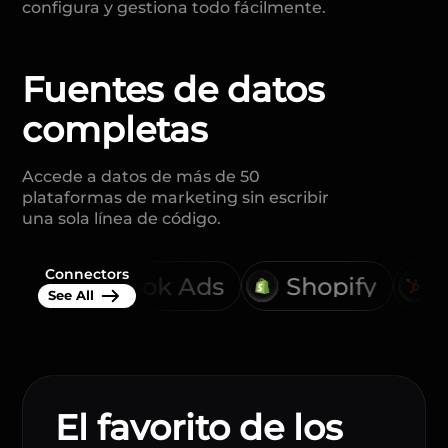
configura y gestiona todo fácilmente.
Fuentes de datos
completas
Accede a datos de más de 50
plataformas de marketing sin escribir
una sola línea de código.
Connectors
book Ads
Shopify
HubSpot
See All
El favorito de los