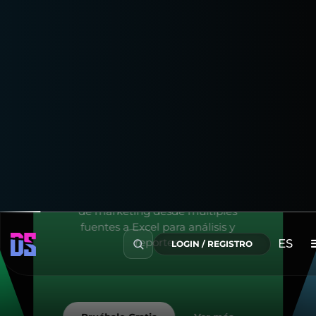
Azure Storage
Morpheus
SPREADSHEET
Microsoft Excel
Importa sin problemas tus datos
de marketing desde múltiples
fuentes a Excel para análisis y
reportes.
ES
LOGIN / REGISTRO