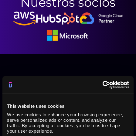
Nuestros socios
Herramienta de informes de PPC/SEM para Google
Sheets, Data Studio, API con herramientas de BI
(Qlik, Tableau, Power BI) y Google BigQuery
This website uses cookies
We use cookies to enhance your browsing experience,
El complemento Dataslayer es una herramienta de
serve personalized ads or content, and analyze our
generación de informes para tus métricas de
traffic. By accepting all cookies, you help us to shape
marketing de PPC/SEM en línea en Google Sheets y
your user experience.
Google Data Studio de Adwords, Analytics, Facebook y