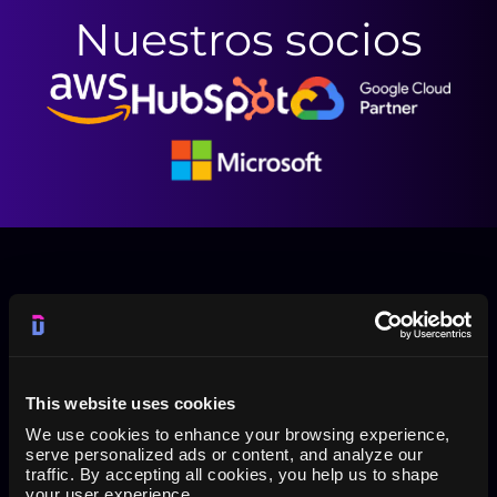
Nuestros socios
Herramienta de informes de PPC/SEM para Google
Sheets, Data Studio, API con herramientas de BI
This website uses cookies
(Qlik, Tableau, Power BI) y Google BigQuery
We use cookies to enhance your browsing experience,
serve personalized ads or content, and analyze our
El complemento Dataslayer es una herramienta de
traffic. By accepting all cookies, you help us to shape
generación de informes para tus métricas de
your user experience.