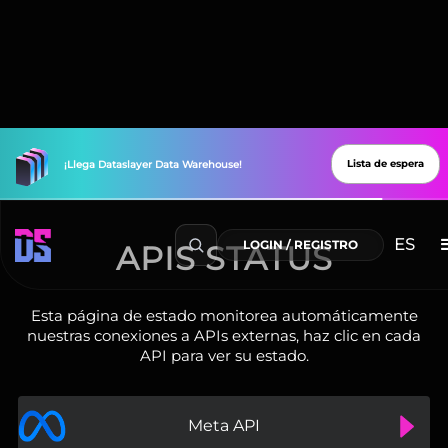
Lista de espera
¡Llega
Dataslayer
Data
Warehouse!
ES
LOGIN / REGISTRO
APIS STATUS
Esta página de estado monitorea automáticamente
nuestras conexiones a APIs externas, haz clic en cada
API para ver su estado.
Meta API