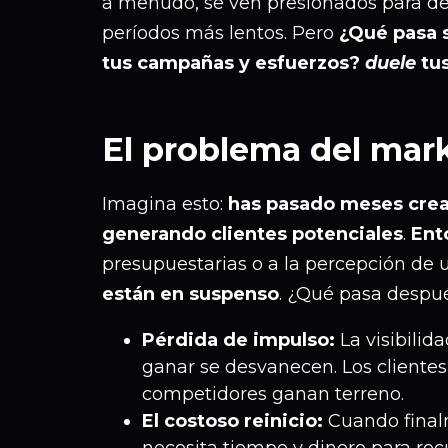
a menudo, se ven presionados para de
períodos más lentos. Pero
¿Qué pasa s
tus campañas y esfuerzos?
duele
tus
El problema del mark
Imagina esto:
has pasado meses crea
generando clientes potenciales
.
Ent
presupuestarias o a la percepción de
están en suspenso
. ¿Qué pasa despu
Pérdida de impulso:
La visibilid
ganar se desvanecen. Los clientes 
competidores ganan terreno.
El costoso reinicio:
Cuando final