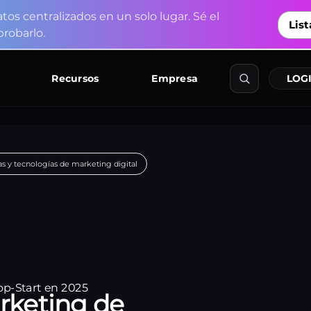
a
t
o
s
c
e
n
t
r
a
l
i
z
a
d
o
s
e
n
u
n
s
o
l
o
l
u
g
a
r
.
S
é
e
l
List
p
r
o
b
a
r
l
o
.
Explorar
Recursos
Empresa
LOGI
s y tecnologías de marketing digital
keting de