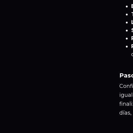
Paso
Confi
igual
final
días,