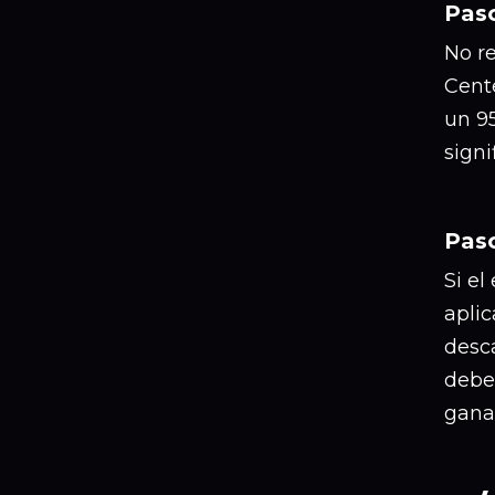
Paso
No re
Cent
un 9
signi
Paso
Si el
aplic
desca
deben
gana