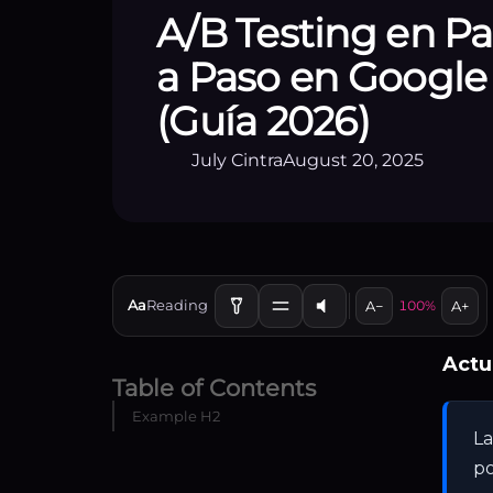
A/B Testing en Pa
a Paso en Google
(Guía 2026)
July Cintra
August 20, 2025
Aa
Reading
A−
100%
A+
Actu
Table of Contents
Example H2
La
po