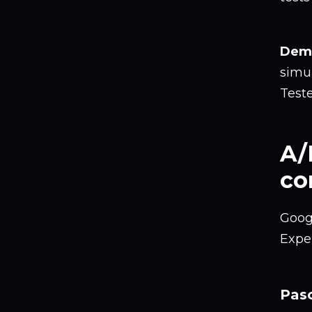
Dema
simu
Teste
A/
co
Goog
Exper
Paso