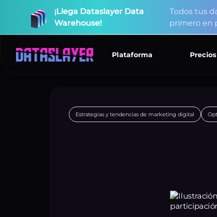
¡Llega
Dataslayer
Data
T
o
d
o
s
t
u
s
d
Warehouse!
p
r
i
m
e
r
o
e
n
Plataforma
Precios
Estrategias y tendencias de marketing digital
Opt