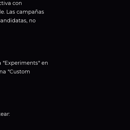
tiva con
ble. Las campañas
andidatas, no
a "Experiments" en
iona "Custom
ear: