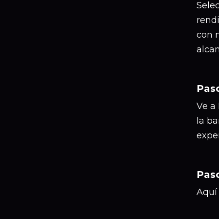
Sele
rend
con 
alcan
Pas
Ve a
la ba
expe
Pas
Aquí 