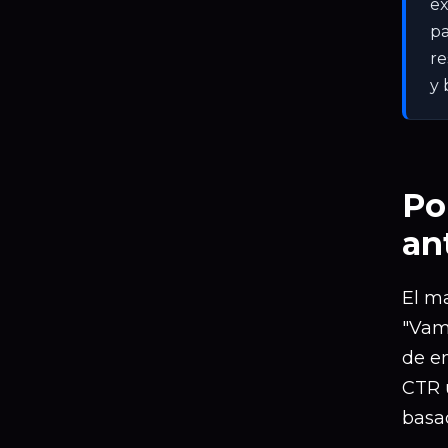
ex
pa
re
y 
Po
an
El ma
"Vamo
de e
CTR 
basad