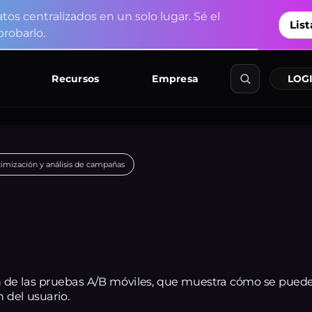
a
t
o
s
c
e
n
t
r
a
l
i
z
a
d
o
s
e
n
u
n
s
o
l
o
l
u
g
a
r
.
S
é
e
l
List
p
r
o
b
a
r
l
o
.
Recursos
Empresa
LOGI
imización y análisis de campañas