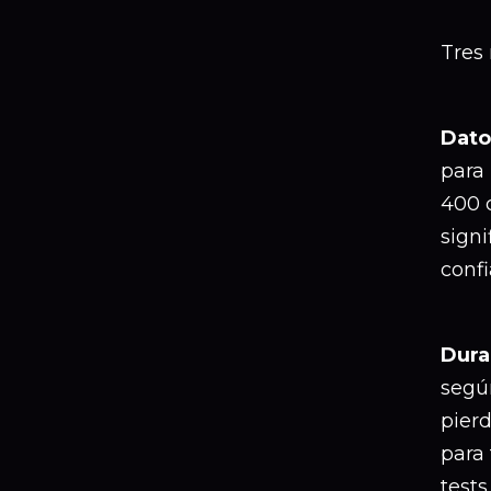
Tres 
Dato
para 
400 c
signi
confi
Dura
según
pierd
para 
tests