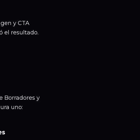
magen y CTA
el resultado.
e Borradores y
gura uno:
es