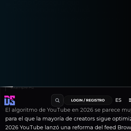
Cómo Conseguir que
Recomienden tus Vídeos
July Cintra
November 25, 2025
Aa
Reading
A−
100%
A+
~12 min de lectura
Table of Contents
Example H2
ES
LOGIN / REGISTRO
El algoritmo de YouTube en 2026 se parece mu
para el que la mayoría de creators sigue optimi
2026 YouTube lanzó una reforma del feed Brow