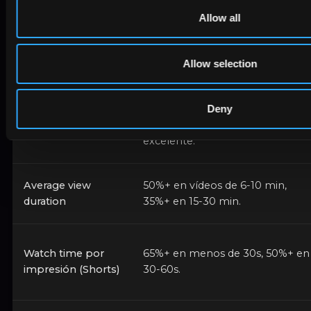
por las pestañas.
Allow all
Allow selection
KPI
Benchmark 2026
Deny
4-6% media, 7%+ bueno, 10%+
CTR de long-form
excelente.
Average view
50%+ en vídeos de 6-10 min,
duration
35%+ en 15-30 min.
Watch time por
65%+ en menos de 30s, 50%+ en
impresión (Shorts)
30-60s.