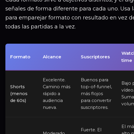
señales de forma diferente para cada uno. Usa l
para emparejar formato con resultado en vez d
todas las partidas a la vez.
Watc
Formato
Alcance
Suscriptores
time
Excelente.
Buenos para
Bajo 
Shorts
Camino más
top-of-funnel,
vídeo
(menos
rápido a
más flojos
Suma
de 60s)
audiencia
para convertir
volu
nueva.
suscriptores.
El má
Fuerte. El
Moderado.
alto 