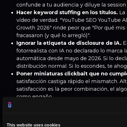
confunde a tu audiencia y diluye la session
Hacer keyword stuffing en los títulos.
La 
vídeo de verdad. "YouTube SEO YouTube A
Growth 2026" rinde peor que "Por qué mis 
fracasaron (y qué lo arregló)".
Ignorar la etiqueta de disclosure de IA.
E
fotorrealista con IA no declarado lo marca 
automática desde mayo de 2026. Si lo decla
distribución normal. Si lo escondes, te ahog
Poner miniaturas clickbait que no cumpl
satisfacción castiga rápido el mismatch. A
satisfacción es la peor combinación, el algo
como engaño.
Subir a la hora equivocada.
Publicar en ho
no le deja al algoritmo margen para testear
antes del pico para que la ventana de testi
This website uses cookies