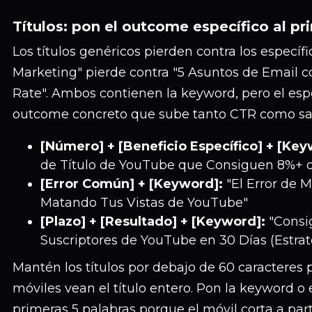
Títulos: pon el outcome específico al pri
Los títulos genéricos pierden contra los específ
Marketing" pierde contra "5 Asuntos de Email
Rate". Ambos contienen la keyword, pero el esp
outcome concreto que sube tanto CTR como sat
[Número] + [Beneficio Específico] + [Key
de Título de YouTube que Consiguen 8%+ 
[Error Común] + [Keyword]:
"El Error de 
Matando Tus Vistas de YouTube"
[Plazo] + [Resultado] + [Keyword]:
"Consi
Suscriptores de YouTube en 30 Días (Estra
Mantén los títulos por debajo de 60 caracteres 
móviles vean el título entero. Pon la keyword o e
primeras 5 palabras porque el móvil corta a parti