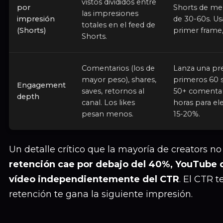
vistos divididos entre
por
Shorts de me
las impresiones
impresión
de 30-60s. Us
totales en el feed de
(Shorts)
primer frame,
Shorts.
Comentarios (los de
Lanza una pr
mayor peso), shares,
primeros 60 
Engagement
saves, retornos al
50+ comentari
depth
canal. Los likes
horas para ele
pesan menos.
15-20%.
Un detalle crítico que la mayoría de creators no
retención cae por debajo del 40%, YouTube d
vídeo independientemente del CTR
. El CTR t
retención te gana la siguiente impresión.