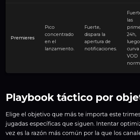
Fuert
las
Pico
Fuerte,
prime
concentrado
dispara la
24h,
Premieres
en el
apertura de
luego
lanzamiento.
notificaciones.
curva
VOD
norma
Playbook táctico por obje
Elige el objetivo que más te importa este trimes
jugadas específicas que siguen. Intentar optimiz
vez es la razón más común por la que los canal