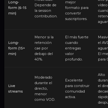
Long-
mejor
Depende de
vídeo
form (6-15
formato para
la session
cuand
min)
convertir
contribution.
reten
suscriptores.
aguan
Menor si la
El más fuerte
Masiv
Long-
retención
cuando
el AV
form (15+
cae por
entregas
aguan
min)
debajo del
valor
El me
40%.
profundo.
para 
Alto
Moderado
Excelente
duran
durante el
Live
para construir
el dir
directo,
streams
comunidad
deca
menor
activa.
rápid
como VOD.
despu