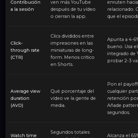
Contribución
ven más YouTube
enruten haci
a la sesión
después de tu vídeo
relacionado. 
o cierran la app.
que el episodi
Clics divididos entre
Apunta a 4-6
Click-
impresiones en las
bueno. Usa e
through rate
miniaturas de long-
integrado de
(CTR)
form. Menos crítico
probar 2-3 va
en Shorts.
Pon el payoff 
Average view
Qué porcentaje del
cualquier part
duration
vídeo ve la gente de
retención por
(AVD)
media.
Añade pattern
segundos.
Segundos totales
Watch time
Alcanza el 65