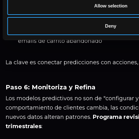
Allow selection
automatizados u ofertas de descuento
¿Previsión de ROI de canal con buen asp
hacia ese canal a mitad de campaña
Deny
¿Recomendación de producto lista?
Mués
emails de carrito abandonado
La clave es conectar predicciones con acciones, 
Paso 6: Monitoriza y Refina
Los modelos predictivos no son de "configurar y o
comportamiento de clientes cambia, las condic
nuevos datos alteran patrones.
Programa revis
trimestrales
: