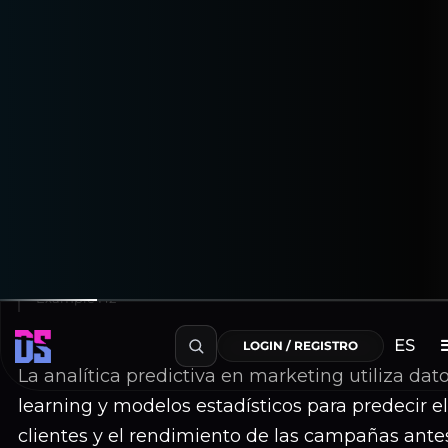
Guía Completa de Analítica
Predictiva para Marketers en 2025
Julia Moreno
October 30, 2025
Aa
Reading
A−
100%
A+
~10 min de lectura
Table of Contents
Example H2
ES
LOGIN / REGISTRO
La analítica predictiva en marketing utiliza dat
learning y modelos estadísticos para predecir 
clientes y el rendimiento de las campañas antes