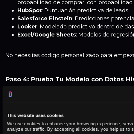
probabilidad de comprar, con probabilida
HubSpot
: Puntuación predictiva de leads
Salesforce Einstein
: Predicciones potenci
Looker
: Modelado predictivo dentro de da
Excel/Google Sheets
: Modelos de regresió
No necesitas código personalizado para empeza
Paso 4: Prueba Tu Modelo con Datos Hi
Antes de confiar en las predicciones, valida t
pasados. Divide tus datos históricos:
This website uses cookies
Conjunto de entrenamiento (70-80%)
: E
We use cookies to enhance your browsing experience, serve 
analyze our traffic. By accepting all cookies, you help us to
de estos datos