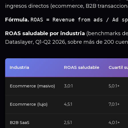
ingresos directos (ecommerce, B2B transacciona
Fórmula.
ROAS = Revenue from ads / Ad sp
ROAS saludable por industria
(benchmarks de 
Dataslayer, Q1-Q2 2026, sobre más de 200 cuent
Industria
ROAS saludable
Cuartil s
Ecommerce (masivo)
3,0:1
5,0:1+
Ecommerce (lujo)
4,5:1
7,0:1+
B2B SaaS
2,5:1
4,0:1+