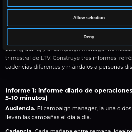
necesita todo equipo de 
(in-house vs agencia)
Allow selection
El error de reporting más común que vemos es
Deny
intentando servir a tres audiencias. El CMO no n
pacing diario, y el campaign manager no necesi
trimestral de LTV. Construye tres informes, refré
cadencias diferentes y mándalos a personas dis
Informe 1: informe diario de operaciones
5-10 minutos)
Audiencia.
El campaign manager, la una o dos
llevan las campañas el día a día.
Cadencia.
Cada mañana entre semana, idealme