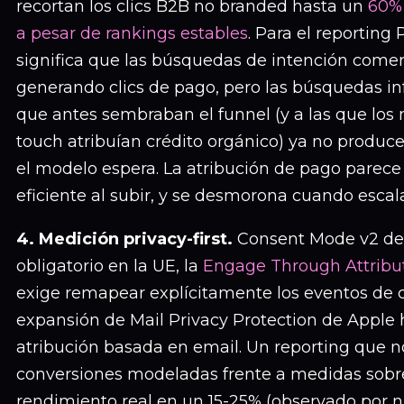
recortan los clics B2B no branded hasta un
60% 
a pesar de rankings estables
. Para el reporting 
significa que las búsquedas de intención comer
generando clics de pago, pero las búsquedas i
que antes sembraban el funnel (y a las que los
touch atribuían crédito orgánico) ya no produce
el modelo espera. La atribución de pago parece 
eficiente al subir, y se desmorona cuando escala
4. Medición privacy-first.
Consent Mode v2 de
obligatorio en la UE, la
Engage Through Attribu
exige remapear explícitamente los eventos de c
expansión de Mail Privacy Protection de Apple 
atribución basada en email. Un reporting que 
conversiones modeladas frente a medidas sobr
rendimiento real en un 15-25% (observado por n