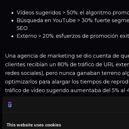
Vídeos sugeridos > 50%: el algoritmo prom
Búsqueda en YouTube > 30%: fuerte segmen
SEO
Externo > 20%: esfuerzos de promoción exi
Una agencia de marketing se dio cuenta de que
clientes recibían un 80% de tráfico de URL exte
redes sociales), pero nunca ganaban terreno a
optimizarlos para alargar los tiempos de repro
tráfico de vídeo sugerido aumentaba del 5% al 
meses.
Panel 3: Rendimiento multiplataforma
This website uses cookies