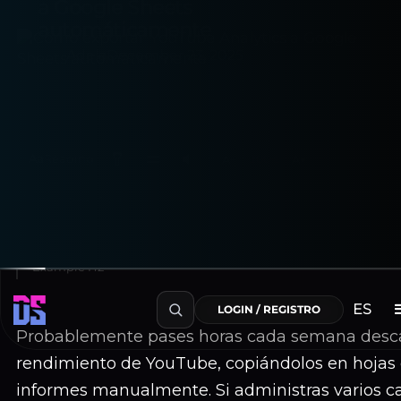
a Google Sheets
automáticamente
Adela
December 23, 2025
Aa
Reading
A−
100%
A+
~10 min de lectura
Table of Contents
Example H2
ES
LOGIN / REGISTRO
Probablemente pases horas cada semana desc
rendimiento de YouTube, copiándolos en hojas 
informes manualmente. Si administras varios ca