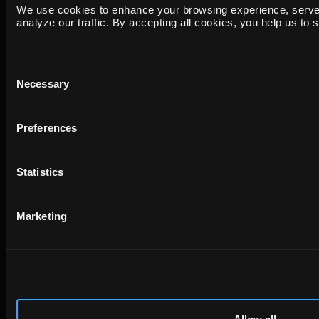
Compara YouTube con otras plataformas de víde
We use cookies to enhance your browsing experience, serve 
analyze our traffic. By accepting all cookies, you help us to
Combina datos de YouTube con:
Consent
Necessary
Selection
Gastos y conversiones en campañas de víd
Preferences
Visualización y participación de los vídeo
Estadísticas de TikTok
Statistics
Rendimiento de Instagram Reels
Análisis del sitio web (tráfico de YouTube)
Marketing
Ejemplo de cálculo del ROI:
Coste p