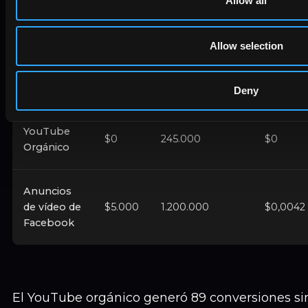
Allow all
Plataforma
Gasto
Visualizaciones
visualiz
Allow selection
Anuncios
de
$5.000
850.000
$0,0059
YouTube
Deny
YouTube
$0
245.000
$0
Orgánico
Anuncios
de vídeo de
$5.000
1.200.000
$0,0042
Facebook
El YouTube orgánico generó 89 conversiones sin 