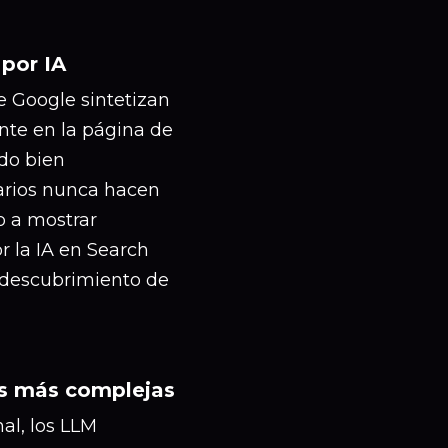
 por IA
e Google sintetizan
nte en la página de
do bien
uarios nunca hacen
o a mostrar
r la IA en Search
 descubrimiento de
es más complejas
al, los LLM