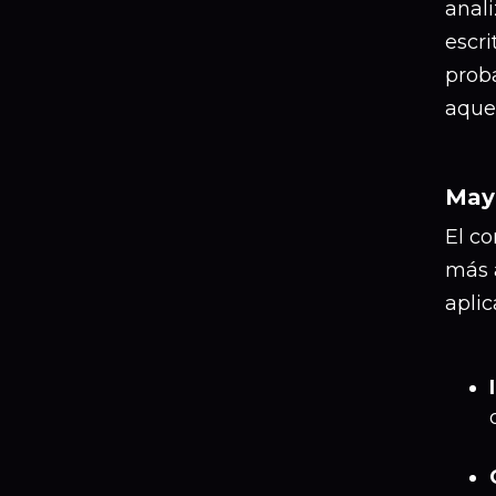
anali
escri
proba
aquel
Mayo
El co
más a
aplic