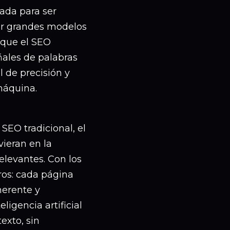
ñada para ser
por grandes modelos
 que el SEO
ñales de palabras
l de precisión y
máquina.
SEO tradicional, el
vieran en la
relevantes. Con los
ros: cada página
herente y
igencia artificial
exto, sin