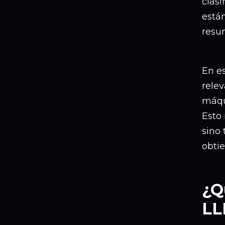
clasi
está
resum
En e
relev
máqui
Esto 
sino 
obti
¿Q
LL