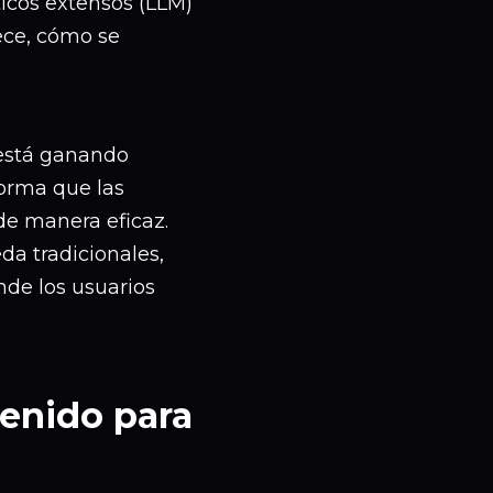
ticos extensos (LLM)
ece, cómo se
 está ganando
forma que las
de manera eficaz.
da tradicionales,
nde los usuarios
enido para