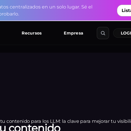
a
t
o
s
c
e
n
t
r
a
l
i
z
a
d
o
s
e
n
u
n
s
o
l
o
l
u
g
a
r
.
S
é
e
l
List
p
r
o
b
a
r
l
o
.
Explorar
Recursos
Empresa
LOGI
u contenido