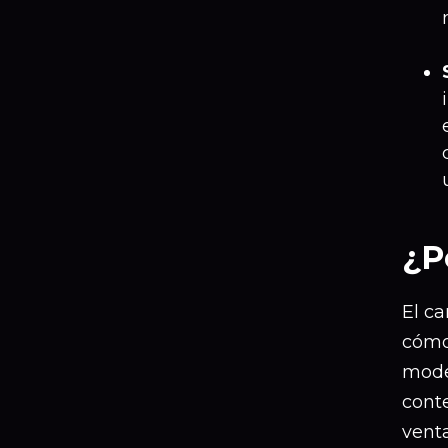
¿P
El c
cómo
model
cont
venta