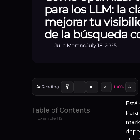
para los LLM: la c
mejorar tu visibil
de la búsqueda c
Julia Moreno
July 18, 2025
Aa
Reading
A−
100%
A+
Está
Table of Contents
Para 
Example H2
marke
depe