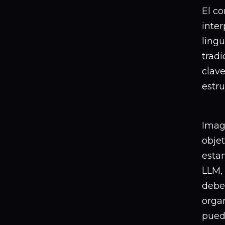
El co
inte
ling
tradi
clave
estr
Imagi
objet
estan
LLM, 
debe
organ
pueda