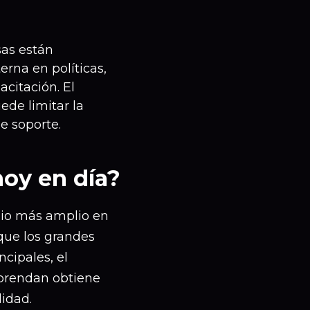
as están
rna en políticas,
citación. El
ede limitar la
e soporte.
hoy en día?
bio más amplio en
que los grandes
ncipales, el
prendan obtiene
lidad.