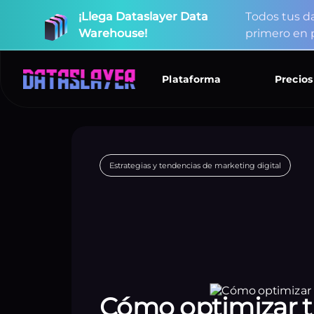
¡Llega
Dataslayer
Data
T
o
d
o
s
t
u
s
d
Warehouse!
p
r
i
m
e
r
o
e
n
I
m
¡Nuevos
conectores
disponibles!
Estrategias y tendencias de marketing digital
Plataforma
Precios
Cómo optimizar t