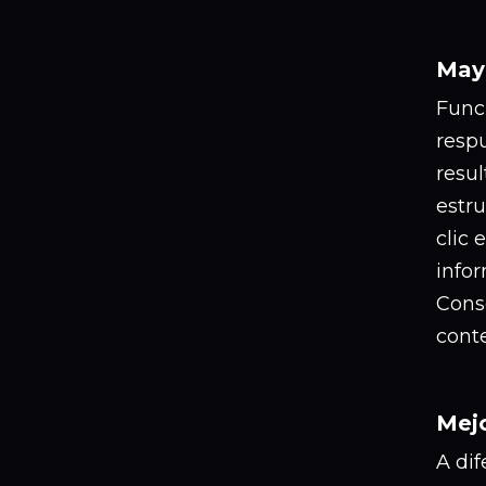
Mayo
Func
resp
resu
estr
clic
infor
Cons
cont
Mejo
A dif