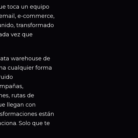
ue toca un equipo
, email, e-commerce,
 unido, transformado
cada vez que
data warehouse de
na cualquier forma
ruido
ampañas,
nes, rutas de
ue llegan con
ansformaciones están
ciona. Solo que te