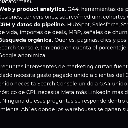
plataformas).
Web y product analytics.
GA4, herramientas de pr
Sesiones, conversiones, source/medium, cohortes 
CRM y datos de pipeline.
HubSpot, Salesforce, Str
de vida, importes de deals, MRR, señales de churn
Búsqueda orgánica.
Queries, páginas, clics y po
Search Console, teniendo en cuenta el porcentaje
Google anonimiza.
preguntas interesantes de marketing cruzan fuent
lado necesita gasto pagado unido a clientes del 
enido necesita Search Console unido a GA4 unido 
nóstico de CPL necesita Meta más LinkedIn más d
. Ninguna de esas preguntas se responde dentro d
amienta. Ahí es donde los warehouses se ganan su