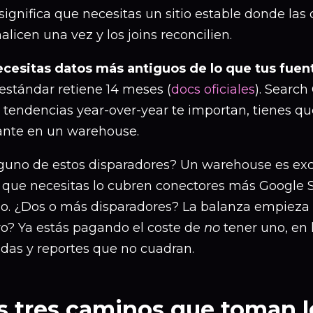
ignifica que necesitas un sitio estable donde las 
licen una vez y los joins reconcilien.
ecesitas datos más antiguos de lo que tus fuent
estándar retiene 14 meses (
docs oficiales
). Search
s tendencias year-over-year te importan, tienes qu
ante en un warehouse.
guno de estos disparadores? Un warehouse es exce
o que necesitas lo cubren conectores más Google
o. ¿Dos o más disparadores? La balanza empieza a
ro? Ya estás pagando el coste de
no
tener uno, en 
idas y reportes que no cuadran.
s tres caminos que toman l