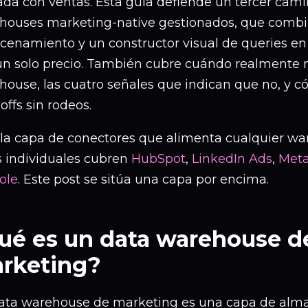
da con ventas. Esta guía defiende un tercer camin
houses marketing-native gestionados, que combi
cenamiento y un constructor visual de queries en
un solo precio. También cubre cuándo realmente 
ouse, las cuatro señales que indican que no, y có
offs sin rodeos.
 la capa de conectores que alimenta cualquier wa
s individuales cubren
HubSpot
,
LinkedIn Ads
,
Meta
ole
. Este post se sitúa una capa por encima.
ué es un data warehouse d
rketing?
ata warehouse de marketing es una capa de al