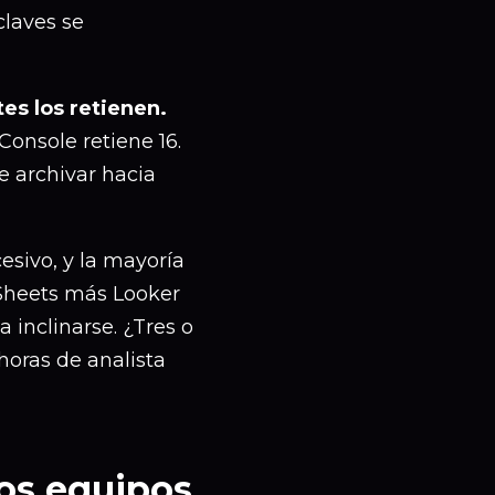
claves se
es los retienen.
 Console retiene 16.
e archivar hacia
sivo, y la mayoría
 Sheets más Looker
 inclinarse. ¿Tres o
horas de analista
os equipos