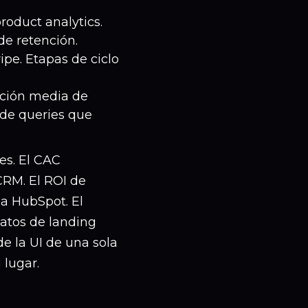
oduct analytics.
de retención.
ipe. Etapas de ciclo
.
sición media de
 de queries que
es. El CAC
CRM. El ROI de
a HubSpot. El
atos de landing
e la UI de una sola
 lugar.