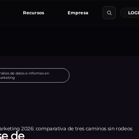
Recursos
Empresa
LOGI
nálisis de datos e informes en
arketing
se de