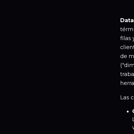
Data
térm
filas
clie
de m
("dim
traba
herr
Las 