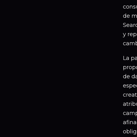
cons
de ma
Searc
y re
camb
La p
prop
de d
espe
creat
atrib
campa
afin
obli