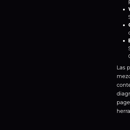
Las 
mezc
cont
diag
page
herr