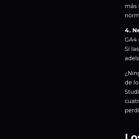
más s
norma
4. N
GA4 
Si la
adel
¿Nin
de l
Studi
cuat
perd
Lo