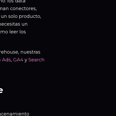
o: los data
nan conectores,
 un solo producto,
necesitas un
mo leer los
rehouse, nuestras
 Ads
,
GA4
y
Search
e
macenamiento