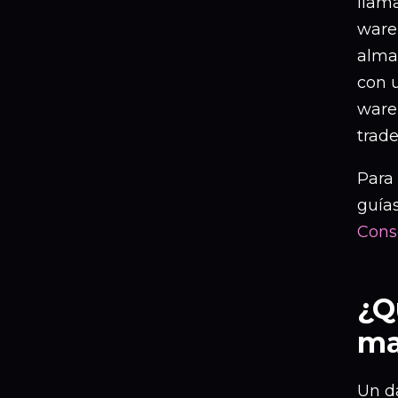
llama
ware
alma
con 
wareh
trade
Para
guía
Cons
¿Q
ma
Un d