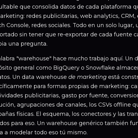
ultable que consolida datos de cada plataforma q
rketing: redes publicitarias, web analytics, CRM
h Console, redes sociales. Todo en un solo lugar,
portado sin tener que re-exportar de cada fuente 
ia una pregunta.
alabra "warehouse" hace mucho trabajo aquí. Un 
ósito general como BigQuery o Snowflake almace
atos. Un data warehouse
de marketing
está const
cíficamente para formas propias de marketing: c
ividades publicitarias, gasto por fuente, conversio
ución, agrupaciones de canales, los CSVs offline q
ñas físicas. El esquema, los conectores y las tr
ados para eso. Un warehouse genérico también fun
ga a modelar todo eso tú mismo.