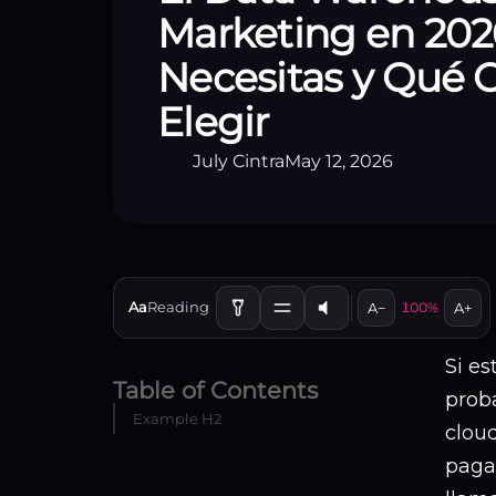
Marketing en 202
Necesitas y Qué
Elegir
July Cintra
May 12, 2026
Aa
Reading
A−
100%
A+
Si e
Table of Contents
prob
Example H2
clou
paga