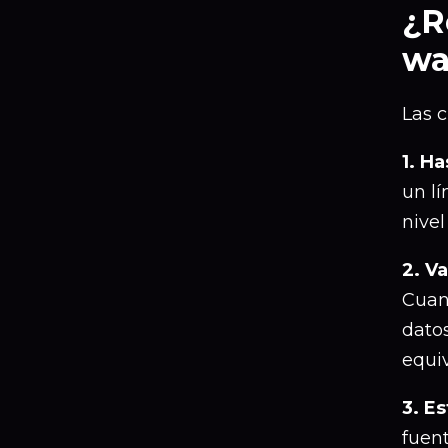
¿R
wa
Las c
1. H
un lí
nivel
2. V
Cuan
datos
equi
3. E
fuen