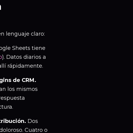
a
en lenguaje claro:
gle Sheets tiene
o
). Datos diarios a
allí rápidamente.
ogins de CRM.
tan los mismos
 respuesta
tura.
tribución.
Dos
oloroso. Cuatro o