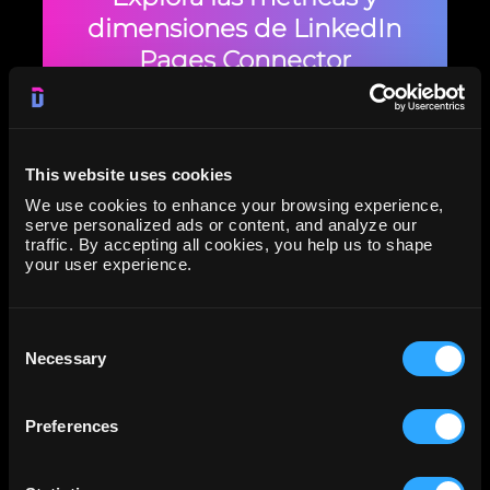
dimensiones de LinkedIn
Pages Connector
This website uses cookies
We use cookies to enhance your browsing experience,
serve personalized ads or content, and analyze our
traffic. By accepting all cookies, you help us to shape
your user experience.
Preguntas frecuentes sobre el
Consent
conector LinkedIn Pages
Necessary
Selection
Preferences
1. ¿Qué métricas de páginas de LinkedIn puedo