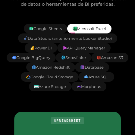
de datos o herramientas de BI preferidas.
Google Sheets
Microsoft Excel
Data Studio (anteriormente Looker Studio)
Power BI
API Query Manager
Google BigQuery
Snowflake
Amazon S3
Amazon Redshift
Database
Google Cloud Storage
Azure SQL
Azure Storage
Morpheus
SPREADSHEET